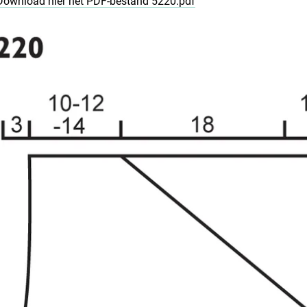
Download hier het PDF-bestand 5220.pdf