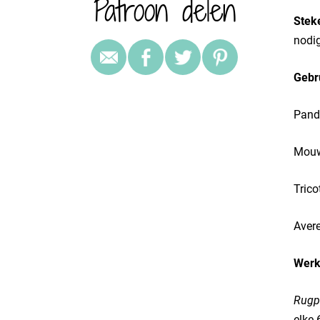
Patroon delen
Stek
nodi
Gebr
Pande
Mouwe
Trico
Avere
Werk
Rugp
elke 