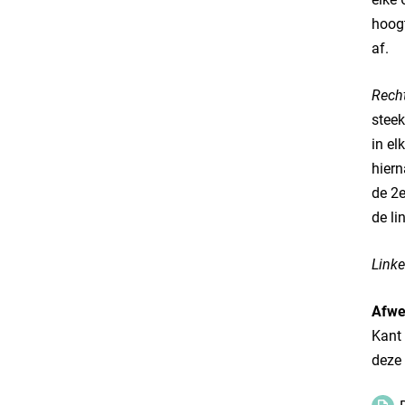
hoogt
af.
Rech
steek
in el
hiern
de 2e
de li
Linke
Afwe
Kant 
deze 