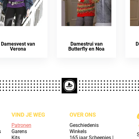
Damesvest van
Damestrui van
D
Verona
Butterfly en Noa
VIND JE WEG
OVER ONS
Patronen
Geschiedenis
s
Garens
Winkels
S
Kits
165 jaar Scheepjes |