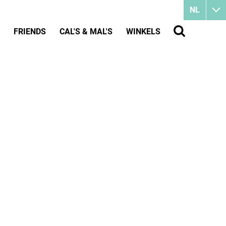
NL
FRIENDS
CAL'S & MAL'S
WINKELS