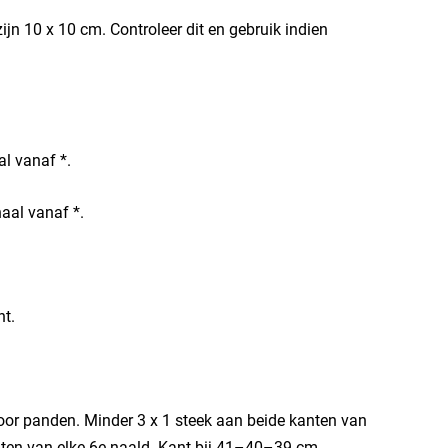
ijn 10 x 10 cm. Controleer dit en gebruik indien
l vanaf *.
aal vanaf *.
nt.
or panden. Minder 3 x 1 steek aan beide kanten van
nten van elke 6e naald. Kant bij 41–40–39 cm