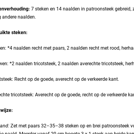
enverhouding:
7 steken en 14 naalden in patroonsteek gebreid, z
g andere naalden.
uikte steken:
n: *4 naalden recht met paars, 2 naalden recht met rood, herhaa
n: *2 naalden tricotsteek, 2 naalden averechte tricotsteek, herh
tsteek: Recht op de goede, averecht op de verkeerde kant.
chte tricotsteek: Averecht op de goede, recht op de verkeerde ka
wijze:
and:
Zet met paars 32–35–38 steken op en brei patroonsteek vo
6e naald. Meerder vanaf 20 cm hoogte 3 x 1 steek aan beide ka