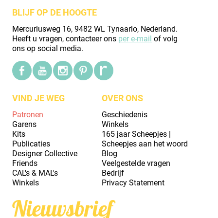
BLIJF OP DE HOOGTE
Mercuriusweg 16, 9482 WL Tynaarlo, Nederland.
Heeft u vragen, contacteer ons
per e-mail
of volg
ons op social media.
VIND JE WEG
OVER ONS
Patronen
Geschiedenis
Garens
Winkels
Kits
165 jaar Scheepjes |
Publicaties
Scheepjes aan het woord
Designer Collective
Blog
Friends
Veelgestelde vragen
CAL's & MAL's
Bedrijf
Winkels
Privacy Statement
Nieuwsbrief