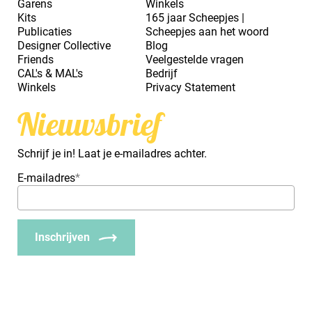
Garens
Winkels
Kits
165 jaar Scheepjes |
Publicaties
Scheepjes aan het woord
Designer Collective
Blog
Friends
Veelgestelde vragen
CAL's & MAL's
Bedrijf
Winkels
Privacy Statement
Nieuwsbrief
Schrijf je in! Laat je e-mailadres achter.
E-mailadres
*
Inschrijven
_Em