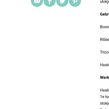
stokj
Gebr
Boord
Ribbe
Trico
Haakw
Werk
Haak
1e to
stokj