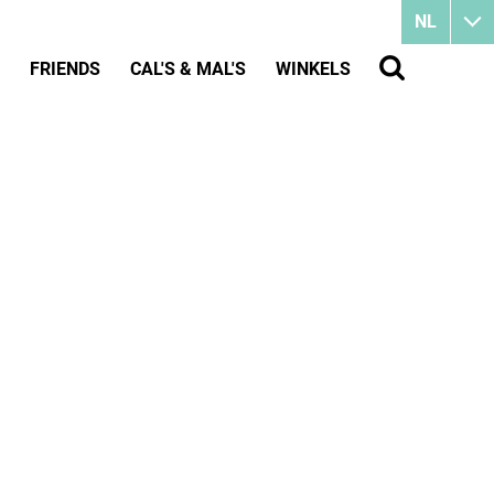
NL
FRIENDS
CAL'S & MAL'S
WINKELS