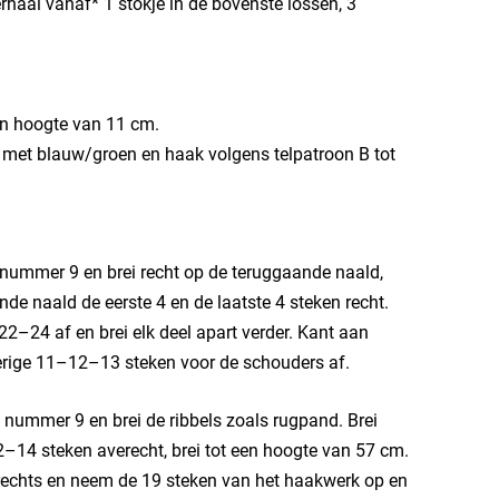
erhaal vanaf* 1 stokje in de bovenste lossen, 3
en hoogte van 11 cm.
r met blauw/groen en haak volgens telpatroon B tot
ummer 9 en brei recht op de teruggaande naald,
ande naald de eerste 4 en de laatste 4 steken recht.
2–24 af en brei elk deel apart verder. Kant aan
verige 11–12–13 steken voor de schouders af.
ummer 9 en brei de ribbels zoals rugpand. Brei
12–14 steken averecht, brei tot een hoogte van 57 cm.
s rechts en neem de 19 steken van het haakwerk op en