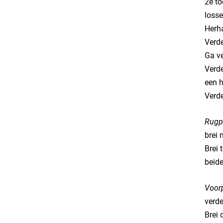
2e to
losse
Herha
Verde
Ga ve
Verde
een 
Verde
Rugp
brei 
Brei 
beide
Voor
verde
Brei 