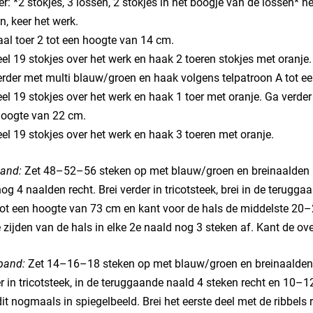
er: *2 stokjes, 3 lossen, 2 stokjes in het boogje van de lossen* h
n, keer het werk.
al toer 2 tot een hoogte van 14 cm.
el 19 stokjes over het werk en haak 2 toeren stokjes met oranje.
rder met multi blauw/groen en haak volgens telpatroon A tot e
el 19 stokjes over het werk en haak 1 toer met oranje. Ga verde
hoogte van 22 cm.
el 19 stokjes over het werk en haak 3 toeren met oranje.
and:
Zet 48–52–56 steken op met blauw/groen en breinaalden n
nog 4 naalden recht. Brei verder in tricotsteek, brei in de terugga
tot een hoogte van 73 cm en kant voor de hals de middelste 20–2
 zijden van de hals in elke 2e naald nog 3 steken af. Kant de o
pand:
Zet 14–16–18 steken op met blauw/groen en breinaalden n
r in tricotsteek, in de teruggaande naald 4 steken recht en 10–
dit nogmaals in spiegelbeeld. Brei het eerste deel met de ribbel