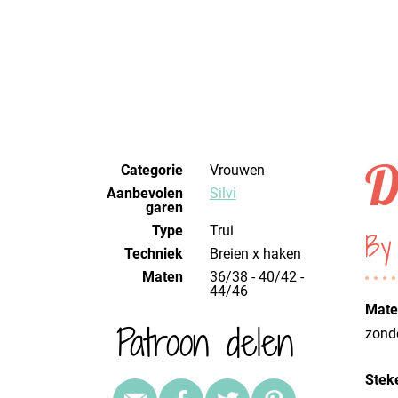
D
Categorie
Vrouwen
Aanbevolen
Silvi
garen
Type
Trui
By
Techniek
breien x haken
Maten
36/38 - 40/42 -
44/46
Mater
Patroon delen
zond
Stek