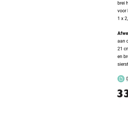
brei 
voor 
1 x 2
Afwe
aan d
21 c
en br
siers