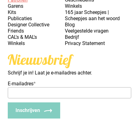
Garens
Winkels
Kits
165 jaar Scheepjes |
Publicaties
Scheepjes aan het woord
Designer Collective
Blog
Friends
Veelgestelde vragen
CAL's & MAL's
Bedrijf
Winkels
Privacy Statement
Nieuwsbrief
Schrijf je in! Laat je e-mailadres achter.
E-mailadres
*
Inschrijven
_Em