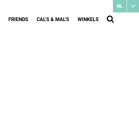
NL
FRIENDS
CAL'S & MAL'S
WINKELS