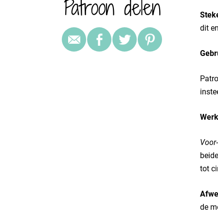
Patroon delen
Stek
dit e
Gebr
Patro
inste
Werk
Voor-
beide
tot c
Afwe
de mo