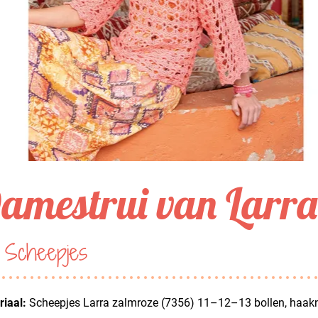
amestrui van Larra
 Scheepjes
iaal:
Scheepjes Larra zalmroze (7356) 11–12–13 bollen, haa