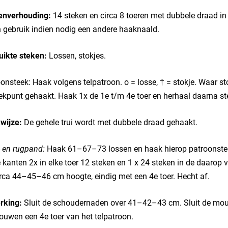
enverhouding:
14 steken en circa 8 toeren met dubbele draad in 
n gebruik indien nodig een andere haaknaald.
uikte steken:
Lossen, stokjes.
onsteek: Haak volgens telpatroon. o = losse, † = stokje. Waar s
ekpunt gehaakt. Haak 1x de 1e t/m 4e toer en herhaal daarna ste
wijze:
De gehele trui wordt met dubbele draad gehaakt.
 en rugpand:
Haak 61–67–73 lossen en haak hierop patroonste
 kanten 2x in elke toer 12 steken en 1 x 24 steken in de daaro
irca 44–45–46 cm hoogte, eindig met een 4e toer. Hecht af.
rking:
Sluit de schoudernaden over 41–42–43 cm. Sluit de mouw
uwen een 4e toer van het telpatroon.