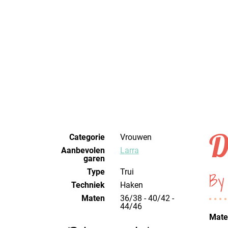
D
Categorie
Vrouwen
Aanbevolen
Larra
garen
Type
Trui
By
Techniek
haken
Maten
36/38 - 40/42 -
44/46
Mater