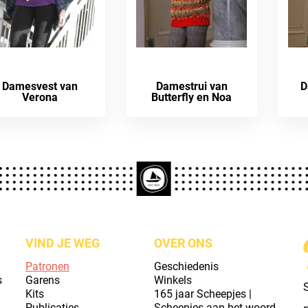
Damesvest van
Damestrui van
D
Verona
Butterfly en Noa
VIND JE WEG
OVER ONS
Patronen
Geschiedenis
s
Garens
Winkels
S
Kits
165 jaar Scheepjes |
Publicaties
Scheepjes aan het woord