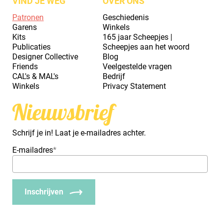
VIND JE WEG
OVER ONS
Patronen
Geschiedenis
Garens
Winkels
Kits
165 jaar Scheepjes |
Publicaties
Scheepjes aan het woord
Designer Collective
Blog
Friends
Veelgestelde vragen
CAL's & MAL's
Bedrijf
Winkels
Privacy Statement
Nieuwsbrief
Schrijf je in! Laat je e-mailadres achter.
E-mailadres
*
Inschrijven