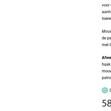
voor 
aanhe
toere
Mouw
de pa
met l
Afwe
haak 
mouwe
patro