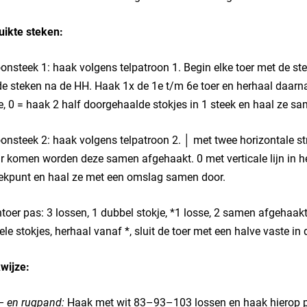
uikte steken:
onsteek 1: haak volgens telpatroon 1. Begin elke toer met de s
e steken na de HH. Haak 1x de 1e t/m 6e toer en herhaal daarna s
e, 0 = haak 2 half doorgehaalde stokjes in 1 steek en haal ze sa
onsteek 2: haak volgens telpatroon 2. │ met twee horizontale st
r komen worden deze samen afgehaakt. 0 met verticale lijn in h
ekpunt en haal ze met een omslag samen door.
toer pas: 3 lossen, 1 dubbel stokje, *1 losse, 2 samen afgehaak
le stokjes, herhaal vanaf *, sluit de toer met een halve vaste in
wijze:
– en rugpand:
Haak met wit 83–93–103 lossen en haak hierop p