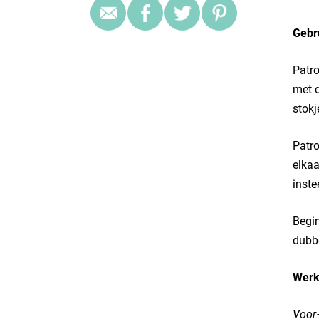
Gebr
Patro
met d
stokj
Patro
elkaa
inste
Begin
dubbe
Werk
Voor