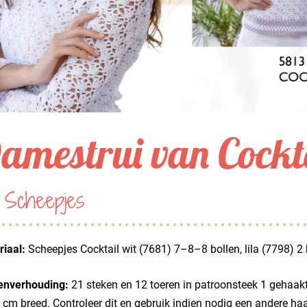
amestrui van Cockt
 Scheepjes
iaal:
Scheepjes Cocktail wit (7681) 7–8–8 bollen, lila (7798) 
enverhouding:
21 steken en 12 toeren in patroonsteek 1 gehaakt,
 cm breed. Controleer dit en gebruik indien nodig een andere ha