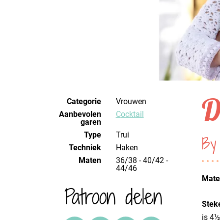
D
Categorie
Vrouwen
Aanbevolen
Cocktail
garen
Type
Trui
By
Techniek
haken
Maten
36/38 - 40/42 -
44/46
Mater
Patroon delen
Stek
is 4½