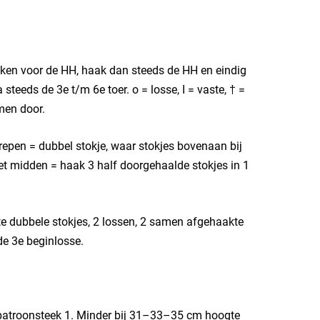
teken voor de HH, haak dan steeds de HH en eindig
teeds de 3e t/m 6e toer. o = losse, I = vaste, † =
men door.
repen = dubbel stokje, waar stokjes bovenaan bij
et midden = haak 3 half doorgehaalde stokjes in 1
te dubbele stokjes, 2 lossen, 2 samen afgehaakte
 de 3e beginlosse.
atroonsteek 1. Minder bij 31–33–35 cm hoogte