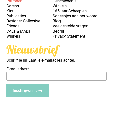
Patronen
Geschiedenis
Garens
Winkels
Kits
165 jaar Scheepjes |
Publicaties
Scheepjes aan het woord
Designer Collective
Blog
Friends
Veelgestelde vragen
CAL's & MAL's
Bedrijf
Winkels
Privacy Statement
Nieuwsbrief
Schrijf je in! Laat je e-mailadres achter.
E-mailadres
*
Inschrijven
_Em