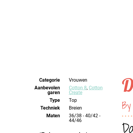
D
Categorie
Vrouwen
Aanbevolen
Cotton 8
,
Cotton
garen
Create
Type
Top
By
Techniek
breien
Maten
36/38 - 40/42 -
44/46
Da