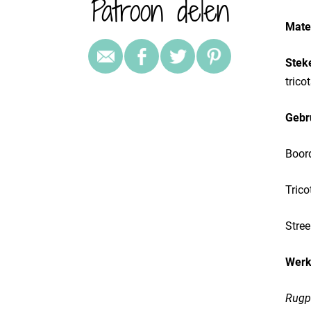
Patroon delen
Mater
Stek
trico
Gebr
Boord
Trico
Stree
Werk
Rugp