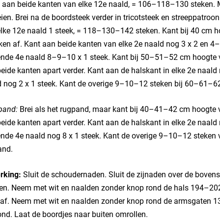
 aan beide kanten van elke 12e naald, = 106–118–130 steken. 
eien. Brei na de boordsteek verder in tricotsteek en streeppatr
lke 12e naald 1 steek, = 118–130–142 steken. Kant bij 40 cm 
ken af. Kant aan beide kanten van elke 2e naald nog 3 x 2 en 4
ende 4e naald 8–9–10 x 1 steek. Kant bij 50–51–52 cm hoogte 
beide kanten apart verder. Kant aan de halskant in elke 2e naald no
 nog 2 x 1 steek. Kant de overige 9–10–12 steken bij 60–61–6
pand:
Brei als het rugpand, maar kant bij 40–41–42 cm hoogte 
beide kanten apart verder. Kant aan de halskant in elke 2e naald n
nde 4e naald nog 8 x 1 steek. Kant de overige 9–10–12 steken v
and.
rking:
Sluit de schoudernaden. Sluit de zijnaden over de bovens
ten. Neem met wit en naalden zonder knop rond de hals 194–202–
af. Neem met wit en naalden zonder knop rond de armsgaten 13
ond. Laat de boordjes naar buiten omrollen.