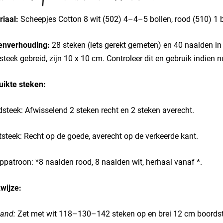
iaal:
Scheepjes Cotton 8 wit (502) 4–4–5 bollen, rood (510) 1 
enverhouding:
28 steken (iets gerekt gemeten) en 40 naalden in
tsteek gebreid, zijn 10 x 10 cm. Controleer dit en gebruik indien
uikte steken:
steek: Afwisselend 2 steken recht en 2 steken averecht.
tsteek: Recht op de goede, averecht op de verkeerde kant.
ppatroon: *8 naalden rood, 8 naalden wit, herhaal vanaf *.
wijze:
and:
Zet met wit 118–130–142 steken op en brei 12 cm boordstee