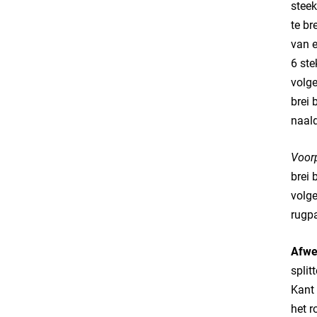
steek
te br
van e
6 ste
volg
brei 
naald
Voor
brei 
volge
rugp
Afwe
split
Kant 
het r