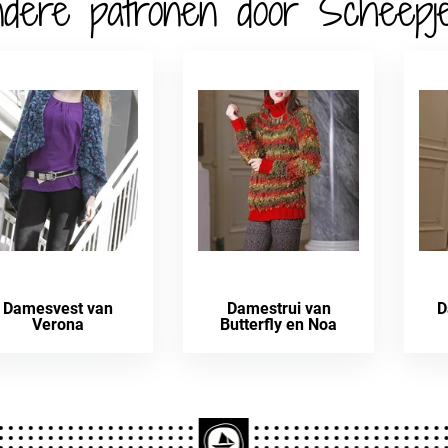
dere patronen door Scheepj
Damesvest van
Damestrui van
D
Verona
Butterfly en Noa