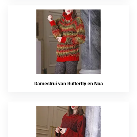
Damestrui van Butterfly en Noa