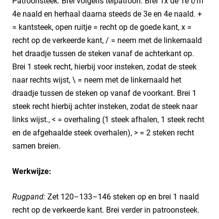
Patroonsteek: Brei volgens telpatroon. Brei 1x de 1e t/m
4e naald en herhaal daarna steeds de 3e en 4e naald. +
= kantsteek, open ruitje = recht op de goede kant, x =
recht op de verkeerde kant, / = neem met de linkernaald
het draadje tussen de steken vanaf de achterkant op.
Brei 1 steek recht, hierbij voor insteken, zodat de steek
naar rechts wijst, \ = neem met de linkernaald het
draadje tussen de steken op vanaf de voorkant. Brei 1
steek recht hierbij achter insteken, zodat de steek naar
links wijst., < = overhaling (1 steek afhalen, 1 steek recht
en de afgehaalde steek overhalen), > = 2 steken recht
samen breien.
Werkwijze:
Rugpand:
Zet 120–133–146 steken op en brei 1 naald
recht op de verkeerde kant. Brei verder in patroonsteek.