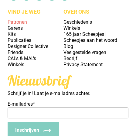
VIND JE WEG
OVER ONS
Patronen
Geschiedenis
Garens
Winkels
Kits
165 jaar Scheepjes |
Publicaties
Scheepjes aan het woord
Designer Collective
Blog
Friends
Veelgestelde vragen
CAL's & MAL's
Bedrijf
Winkels
Privacy Statement
Nieuwsbrief
Schrijf je in! Laat je e-mailadres achter.
E-mailadres
*
Inschrijven