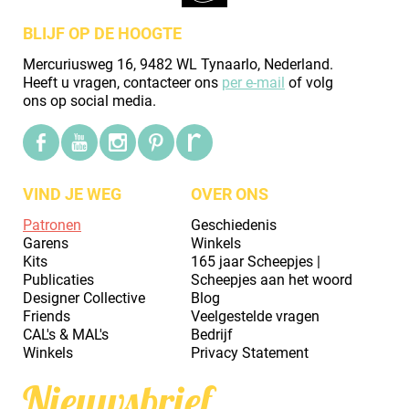
BLIJF OP DE HOOGTE
Mercuriusweg 16, 9482 WL Tynaarlo, Nederland.
Heeft u vragen, contacteer ons
per e-mail
of volg
ons op social media.
VIND JE WEG
OVER ONS
Patronen
Geschiedenis
Garens
Winkels
Kits
165 jaar Scheepjes |
Publicaties
Scheepjes aan het woord
Designer Collective
Blog
Friends
Veelgestelde vragen
CAL's & MAL's
Bedrijf
Winkels
Privacy Statement
Nieuwsbrief