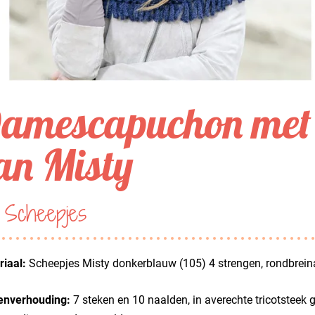
amescapuchon met 
an Misty
 Scheepjes
iaal:
Scheepjes Misty donkerblauw (105) 4 strengen, rondbrei
enverhouding:
7 steken en 10 naalden, in averechte tricotsteek g