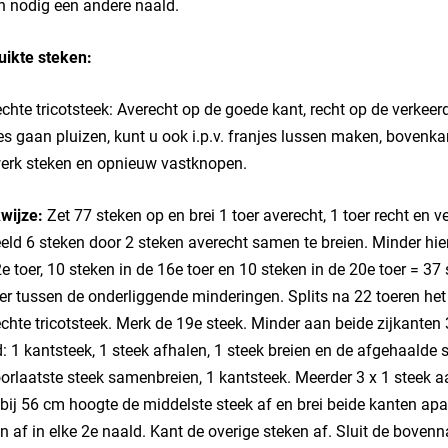
n nodig een andere naald.
uikte steken:
chte tricotsteek: Averecht op de goede kant, recht op de verkee
es gaan pluizen, kunt u ook i.p.v. franjes lussen maken, boven
erk steken en opnieuw vastknopen.
wijze:
Zet 77 steken op en brei 1 toer averecht, 1 toer recht en v
eld 6 steken door 2 steken averecht samen te breien. Minder hier
e toer, 10 steken in de 16e toer en 10 steken in de 20e toer = 3
r tussen de onderliggende minderingen. Splits na 22 toeren het 
chte tricotsteek. Merk de 19e steek. Minder aan beide zijkanten 3
: 1 kantsteek, 1 steek afhalen, 1 steek breien en de afgehaalde 
orlaatste steek samenbreien, 1 kantsteek. Meerder 3 x 1 steek a
bij 56 cm hoogte de middelste steek af en brei beide kanten apar
n af in elke 2e naald. Kant de overige steken af. Sluit de boven