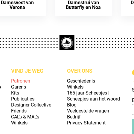
Damesvest van
Damestrui van
D
Verona
Butterfly en Noa
VIND JE WEG
OVER ONS
Patronen
Geschiedenis
s
Garens
Winkels
S
Kits
165 jaar Scheepjes |
Publicaties
Scheepjes aan het woord
Designer Collective
Blog
Friends
Veelgestelde vragen
CAL's & MAL's
Bedrijf
Winkels
Privacy Statement