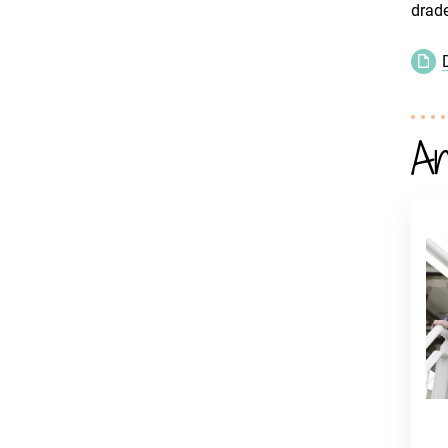
drade
An