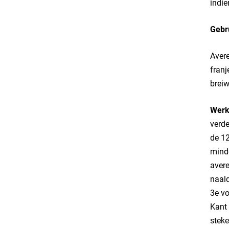
indie
Gebr
Avere
franj
breiw
Werk
verde
de 12
minde
avere
naald
3e vo
Kant 
steke