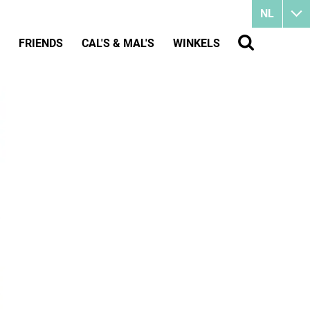
NL
FRIENDS
CAL'S & MAL'S
WINKELS