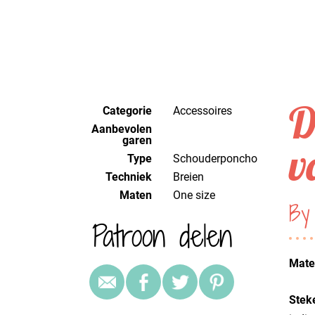
D
Categorie
Accessoires
Aanbevolen
garen
v
Type
Schouderponcho
Techniek
breien
Maten
One size
By
Patroon delen
Mater
Stek