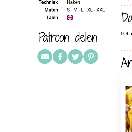
Techniek
haken
Maten
S - M - L - XL - XXL
Da
Talen
Patroon delen
Het p
An