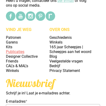
Heeft u vragen, contacteer ons
per e-mail
of volg
ons op social media.
VIND JE WEG
OVER ONS
Patronen
Geschiedenis
Garens
Winkels
Kits
165 jaar Scheepjes |
Publicaties
Scheepjes aan het woord
Designer Collective
Blog
Friends
Veelgestelde vragen
CAL's & MAL's
Bedrijf
Winkels
Privacy Statement
Nieuwsbrief
Schrijf je in! Laat je e-mailadres achter.
E-mailadres
*