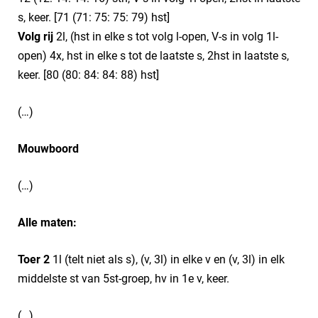
s, keer. [71 (71: 75: 75: 79) hst]
Volg rij
2l, (hst in elke s tot volg l-open, V-s in volg 1l-
open) 4x, hst in elke s tot de laatste s, 2hst in laatste s,
keer. [80 (80: 84: 84: 88) hst]
(…)
Mouwboord
(…)
Alle maten:
Toer 2
1l (telt niet als s), (v, 3l) in elke v en (v, 3l) in elk
middelste st van 5st-groep, hv in 1e v, keer.
(…)