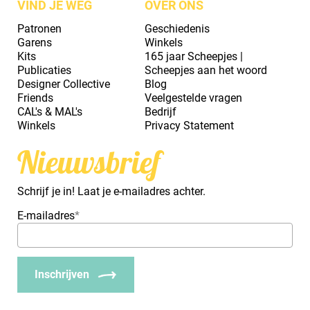
VIND JE WEG
OVER ONS
Patronen
Geschiedenis
Garens
Winkels
Kits
165 jaar Scheepjes |
Publicaties
Scheepjes aan het woord
Designer Collective
Blog
Friends
Veelgestelde vragen
CAL's & MAL's
Bedrijf
Winkels
Privacy Statement
Nieuwsbrief
Schrijf je in! Laat je e-mailadres achter.
E-mailadres
*
Inschrijven