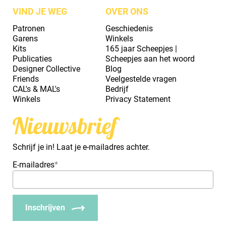
VIND JE WEG
OVER ONS
Patronen
Geschiedenis
Garens
Winkels
Kits
165 jaar Scheepjes |
Publicaties
Scheepjes aan het woord
Designer Collective
Blog
Friends
Veelgestelde vragen
CAL's & MAL's
Bedrijf
Winkels
Privacy Statement
Nieuwsbrief
Schrijf je in! Laat je e-mailadres achter.
E-mailadres
*
Inschrijven