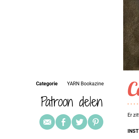
C
Categorie
YARN Bookazine
Patroon delen
Er zi
INST