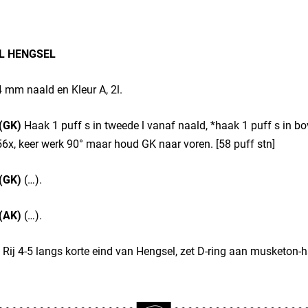
L HENGSEL
 mm naald en Kleur A, 2l.
 (GK)
Haak 1 puff s in tweede l vanaf naald, *haak 1 puff s in bo
6x, keer werk 90° maar houd GK naar voren. [58 puff stn]
 (GK)
(…).
 (AK)
(…).
Rij 4-5 langs korte eind van Hengsel, zet D-ring aan musketon-h