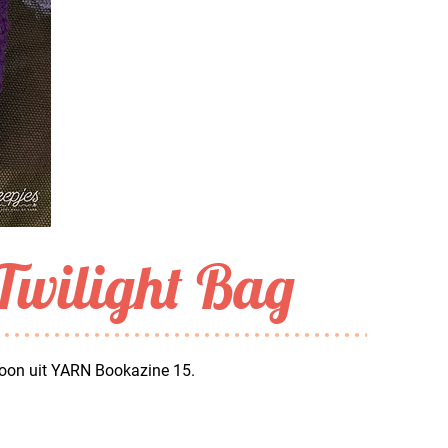
 Twilight Bag
troon uit YARN Bookazine 15.