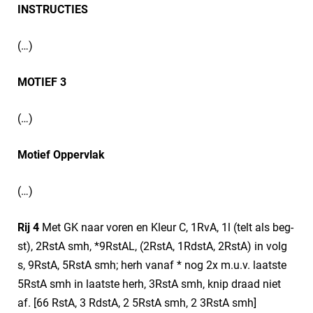
INSTRUCTIES
(…)
MOTIEF 3
(…)
Motief Oppervlak
(…)
Rij 4
Met GK naar voren en Kleur C, 1RvA, 1l (telt als beg-
st), 2RstA smh, *9RstAL, (2RstA, 1RdstA, 2RstA) in volg
s, 9RstA, 5RstA smh; herh vanaf * nog 2x m.u.v. laatste
5RstA smh in laatste herh, 3RstA smh, knip draad niet
af. [66 RstA, 3 RdstA, 2 5RstA smh, 2 3RstA smh]