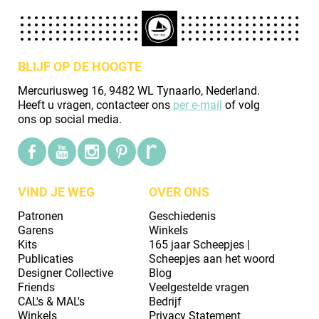
BLIJF OP DE HOOGTE
Mercuriusweg 16, 9482 WL Tynaarlo, Nederland.
Heeft u vragen, contacteer ons
per e-mail
of volg
ons op social media.
VIND JE WEG
OVER ONS
Patronen
Geschiedenis
Garens
Winkels
Kits
165 jaar Scheepjes |
Publicaties
Scheepjes aan het woord
Designer Collective
Blog
Friends
Veelgestelde vragen
CAL's & MAL's
Bedrijf
Winkels
Privacy Statement