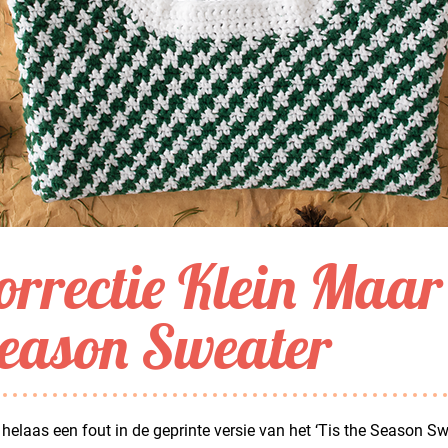
orrectie Klein Maar F
eason Sweater
t helaas een fout in de geprinte versie van het ‘Tis the Season Sw