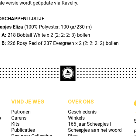
ale versie wordt geüpdate via Ravelry.
DSCHAPPENLIJSTJE
epjes Eliza
(100% Polyester; 100 gr/230 m)
 A:
218 Bobtail White x 2 (2: 2: 2: 3) bollen
r B:
226 Rosy Red of 237 Evergreen x 2 (2: 2: 2: 2) bollen
VIND JE WEG
OVER ONS
Patronen
Geschiedenis
s
Garens
Winkels
S
Kits
165 jaar Scheepjes |
Publicaties
Scheepjes aan het woord