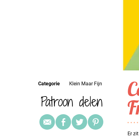
C
Categorie
Klein Maar Fijn
Patroon delen
F
Er zi