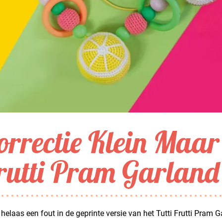
orrectie Klein Maar 
rutti Pram Garland
t helaas een fout in de geprinte versie van het Tutti Frutti Pram