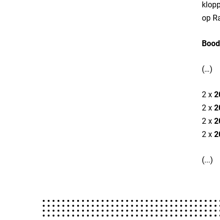
klopp
op Ra
Bood
(…)
2 x
2
2 x
2
2 x
2
2 x
2
(...)