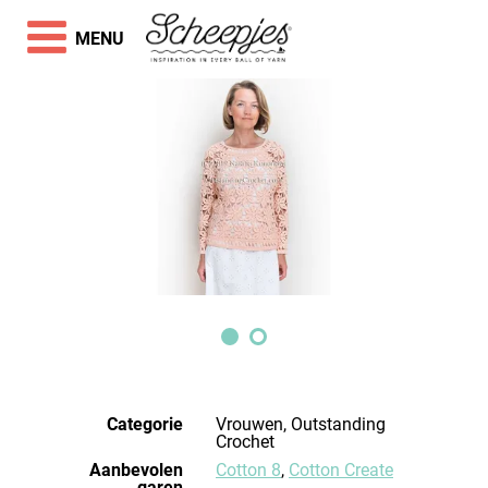
MENU
Categorie
Vrouwen, Outstanding
Crochet
Aanbevolen
Cotton 8
,
Cotton Create
garen