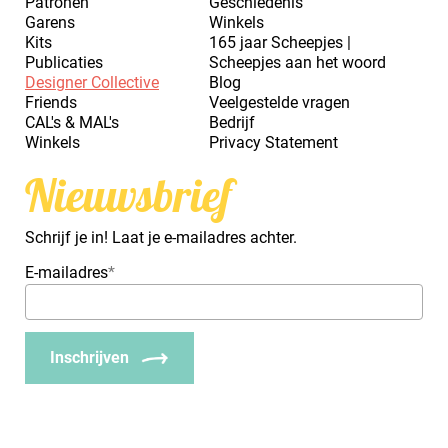
Patronen
Geschiedenis
Garens
Winkels
Kits
165 jaar Scheepjes |
Publicaties
Scheepjes aan het woord
Designer Collective
Blog
Friends
Veelgestelde vragen
CAL's & MAL's
Bedrijf
Winkels
Privacy Statement
Nieuwsbrief
Schrijf je in! Laat je e-mailadres achter.
E-mailadres
*
Inschrijven
_Em