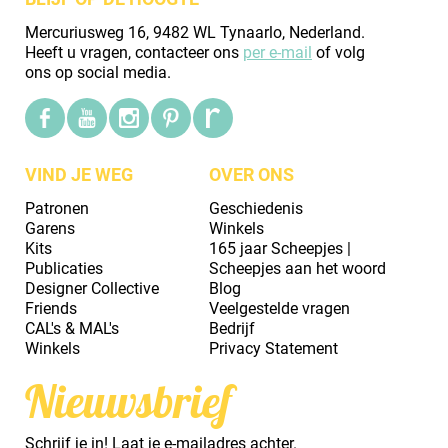
Mercuriusweg 16, 9482 WL Tynaarlo, Nederland.
Heeft u vragen, contacteer ons
per e-mail
of volg
ons op social media.
VIND JE WEG
OVER ONS
Patronen
Geschiedenis
Garens
Winkels
Kits
165 jaar Scheepjes |
Publicaties
Scheepjes aan het woord
Designer Collective
Blog
Friends
Veelgestelde vragen
CAL's & MAL's
Bedrijf
Winkels
Privacy Statement
Nieuwsbrief
Schrijf je in! Laat je e-mailadres achter.