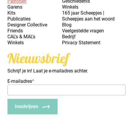
Patronen
Geschiedenis
Garens
Winkels
Kits
165 jaar Scheepjes |
Publicaties
Scheepjes aan het woord
Designer Collective
Blog
Friends
Veelgestelde vragen
CAL's & MAL's
Bedrijf
Winkels
Privacy Statement
Nieuwsbrief
Schrijf je in! Laat je e-mailadres achter.
E-mailadres
*
Inschrijven
_Em