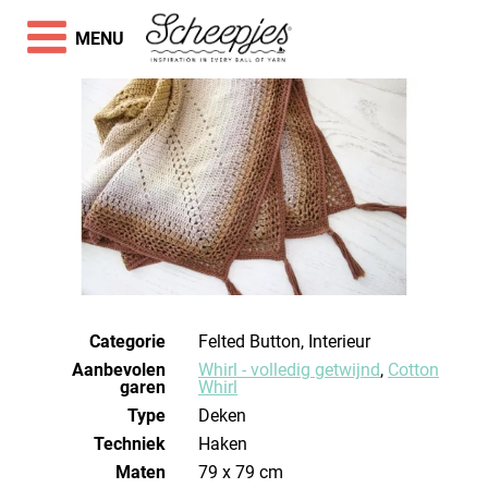
MENU
Categorie
Felted Button, Interieur
Aanbevolen
Whirl - volledig getwijnd
,
Cotton
garen
Whirl
Type
Deken
Techniek
haken
Maten
79 x 79 cm