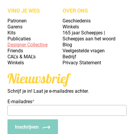
VIND JE WEG
OVER ONS
Patronen
Geschiedenis
Garens
Winkels
Kits
165 jaar Scheepjes |
Publicaties
Scheepjes aan het woord
Designer Collective
Blog
Friends
Veelgestelde vragen
CAL's & MAL's
Bedrijf
Winkels
Privacy Statement
Nieuwsbrief
Schrijf je in! Laat je e-mailadres achter.
E-mailadres
*
Inschrijven