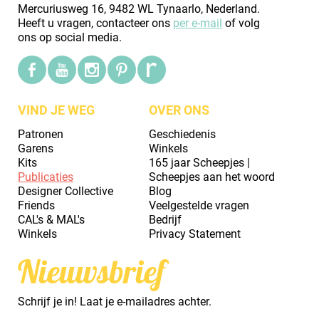
Mercuriusweg 16, 9482 WL Tynaarlo, Nederland.
Heeft u vragen, contacteer ons
per e-mail
of volg
ons op social media.
VIND JE WEG
OVER ONS
Patronen
Geschiedenis
Garens
Winkels
Kits
165 jaar Scheepjes |
Publicaties
Scheepjes aan het woord
Designer Collective
Blog
Friends
Veelgestelde vragen
CAL's & MAL's
Bedrijf
Winkels
Privacy Statement
Nieuwsbrief
Schrijf je in! Laat je e-mailadres achter.