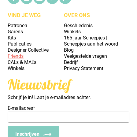
VIND JE WEG
OVER ONS
Patronen
Geschiedenis
Garens
Winkels
Kits
165 jaar Scheepjes |
Publicaties
Scheepjes aan het woord
Designer Collective
Blog
Friends
Veelgestelde vragen
CAL's & MAL's
Bedrijf
Winkels
Privacy Statement
Nieuwsbrief
Schrijf je in! Laat je e-mailadres achter.
E-mailadres
*
Inschrijven