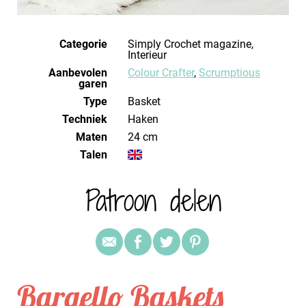
Categorie
Simply Crochet magazine,
Interieur
Aanbevolen
Colour Crafter
,
Scrumptious
garen
Type
Basket
Techniek
haken
Maten
24 cm
Talen
Patroon delen
Bargello Baskets