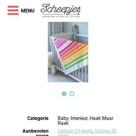
MENU
Categorie
Baby, Interieur, Haak Maar
Raak
Aanbevolen
Catona 25 gram
,
Catona 50
garen
gram