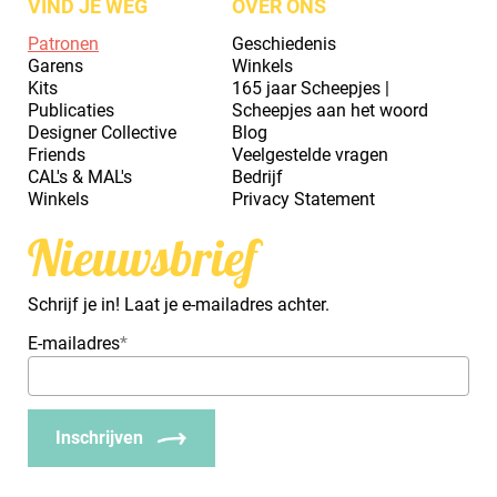
VIND JE WEG
OVER ONS
Patronen
Geschiedenis
Garens
Winkels
Kits
165 jaar Scheepjes |
Publicaties
Scheepjes aan het woord
Designer Collective
Blog
Friends
Veelgestelde vragen
CAL's & MAL's
Bedrijf
Winkels
Privacy Statement
Nieuwsbrief
Schrijf je in! Laat je e-mailadres achter.
E-mailadres
*
Inschrijven