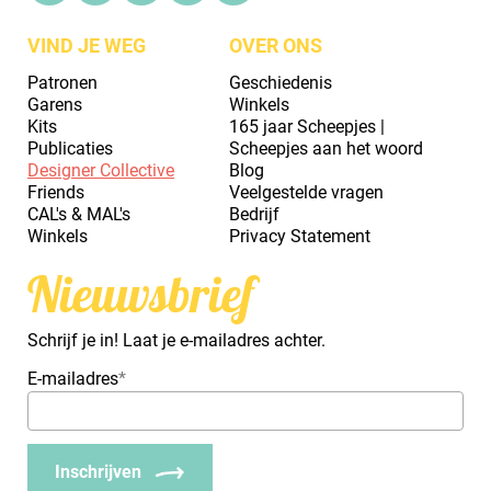
VIND JE WEG
OVER ONS
Patronen
Geschiedenis
Garens
Winkels
Kits
165 jaar Scheepjes |
Publicaties
Scheepjes aan het woord
Designer Collective
Blog
Friends
Veelgestelde vragen
CAL's & MAL's
Bedrijf
Winkels
Privacy Statement
Nieuwsbrief
Schrijf je in! Laat je e-mailadres achter.
E-mailadres
*
Inschrijven