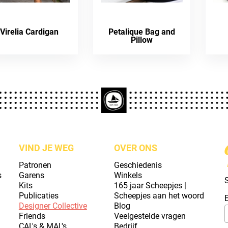
Virelia Cardigan
Petalique Bag and
Pillow
VIND JE WEG
OVER ONS
Patronen
Geschiedenis
s
Garens
Winkels
S
Kits
165 jaar Scheepjes |
Publicaties
Scheepjes aan het woord
Designer Collective
Blog
Friends
Veelgestelde vragen
CAL's & MAL's
Bedrijf