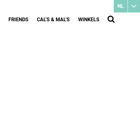
NL
FRIENDS
CAL'S & MAL'S
WINKELS