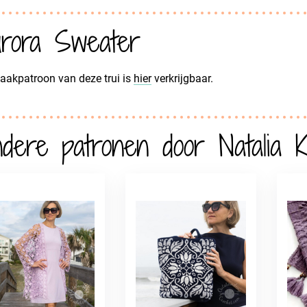
rora Sweater
aakpatroon van deze trui is
hier
verkrijgbaar.
dere patronen door Natalia 