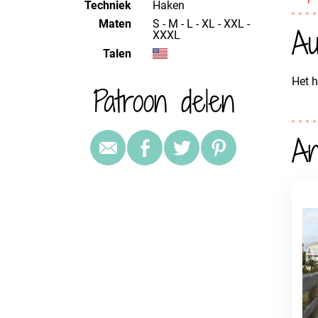
Techniek
haken
Maten
S - M - L - XL - XXL -
Au
XXXL
Talen
Het h
Patroon delen
An