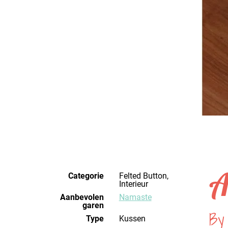
A
Categorie
Felted Button,
Interieur
Aanbevolen
Namaste
garen
By
Type
Kussen