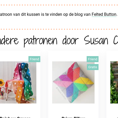
atroon van dit kussen is te vinden op de blog van
Felted Button
.
dere patronen door Susan C
Friend
Friend
Gratis