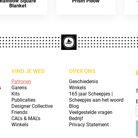
Rainbow Square
Prism Pillow
Blanket
VIND JE WEG
OVER ONS
Patronen
Geschiedenis
s
Garens
Winkels
S
Kits
165 jaar Scheepjes |
Publicaties
Scheepjes aan het woord
Designer Collective
Blog
Friends
Veelgestelde vragen
CAL's & MAL's
Bedrijf
Winkels
Privacy Statement