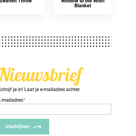
Sweven Throw
Window to the Whirl
Blanket
Nieuwsbrief
chrijf je in! Laat je e-mailadres achter.
E-mailadres
*
Inschrijven