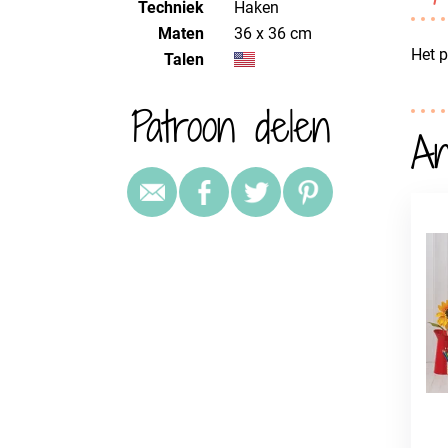
Techniek
haken
Maten
36 x 36 cm
Het p
Talen
Patroon delen
An