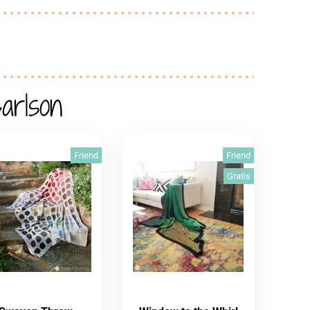
arlson
Friend
Friend
Gratis