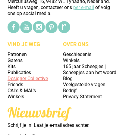
Mercuriusweg 16, 9482 WL Tynaarlo, Nederland.
Heeft u vragen, contacteer ons
per e-mail
of volg
ons op social media.
VIND JE WEG
OVER ONS
Patronen
Geschiedenis
Garens
Winkels
Kits
165 jaar Scheepjes |
Publicaties
Scheepjes aan het woord
Designer Collective
Blog
Friends
Veelgestelde vragen
CAL's & MAL's
Bedrijf
Winkels
Privacy Statement
Nieuwsbrief
Schrijf je in! Laat je e-mailadres achter.