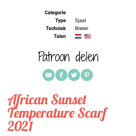
Categorie
Type
Sjaal
Techniek
breien
Talen
Patroon delen
African Sunset
Temperature Scarf
2021